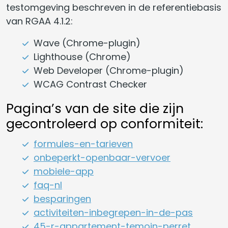
testomgeving beschreven in de referentiebasis
van RGAA 4.1.2:
Wave (Chrome-plugin)
Lighthouse (Chrome)
Web Developer (Chrome-plugin)
WCAG Contrast Checker
Pagina’s van de site die zijn
gecontroleerd op conformiteit:
formules-en-tarieven
onbeperkt-openbaar-vervoer
mobiele-app
faq-nl
besparingen
activiteiten-inbegrepen-in-de-pas
45-r-appartement-temoin-perret