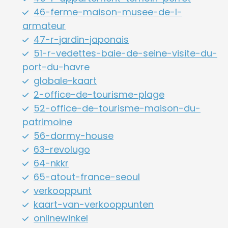
46-ferme-maison-musee-de-l-
armateur
47-r-jardin-japonais
51-r-vedettes-baie-de-seine-visite-du-
port-du-havre
globale-kaart
2-office-de-tourisme-plage
52-office-de-tourisme-maison-du-
patrimoine
56-dormy-house
63-revolugo
64-nkkr
65-atout-france-seoul
verkooppunt
kaart-van-verkooppunten
onlinewinkel