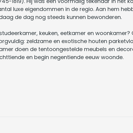
(1745-1819). Hij was een voormalig tekenaar in het 
ntal luxe eigendommen in de regio. Aan hem heb
ndaag de dag nog steeds kunnen bewonderen.
 studeerkamer, keuken, eetkamer en woonkamer? Op
zorgvuldig: zeldzame en exotische houten parketvl
kamer doen de tentoongestelde meubels en decorat
 achttiende en begin negentiende eeuw woonde.