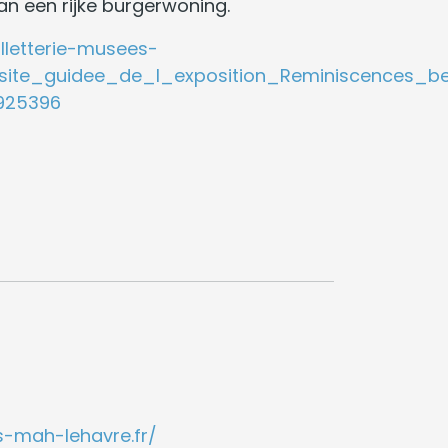
an een rijke burgerwoning.
illetterie-musees-
/Visite_guidee_de_l_exposition_Reminiscences_
925396
-mah-lehavre.fr/