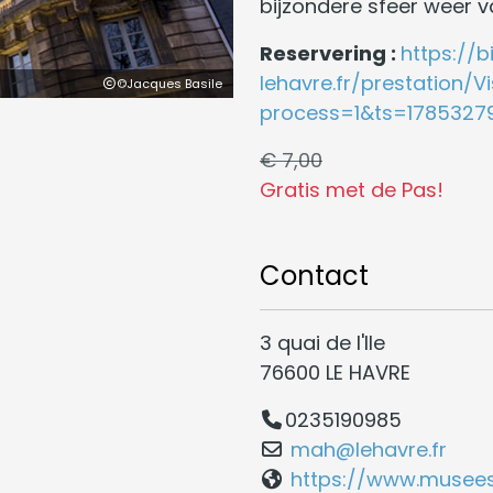
bijzondere sfeer weer v
Reservering :
https://b
lehavre.fr/prestation
©Jacques Basile
process=1&ts=1785327
€ 7,00
Gratis met de Pas!
Contact
3 quai de l'Ile
76600 LE HAVRE
0235190985
mah@lehavre.fr
https://www.musees