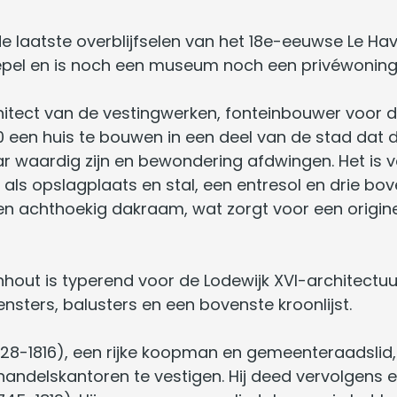
e laatste overblijfselen van het 18e-eeuwse Le Hav
epel en is noch een museum noch een privéwoning
chitect van de vestingwerken, fonteinbouwer voor 
 een huis te bouwen in een deel van de stad dat d
waardig zijn en bewondering afdwingen. Het is ve
als opslagplaats en stal, een entresol en drie bo
een achthoekig dakraam, wat zorgt voor een origin
hout is typerend voor de Lodewijk XVI-architectuu
ensters, balusters en een bovenste kroonlijst.
728-1816), een rijke koopman en gemeenteraadslid, 
n handelskantoren te vestigen. Hij deed vervolgens