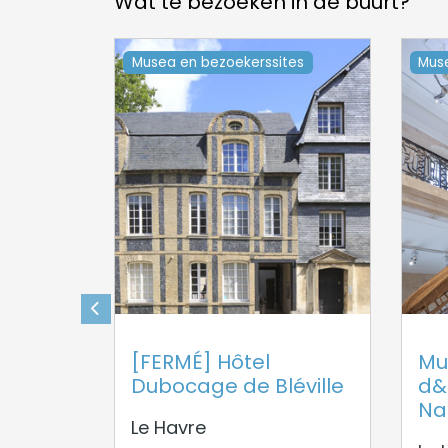
Wat te bezoeken in de buurt?
Musea en bezoekerssites
Mus
[FERMÉ] Hôtel
Mu
Dubocage de Bléville
d&
Na
Le Havre