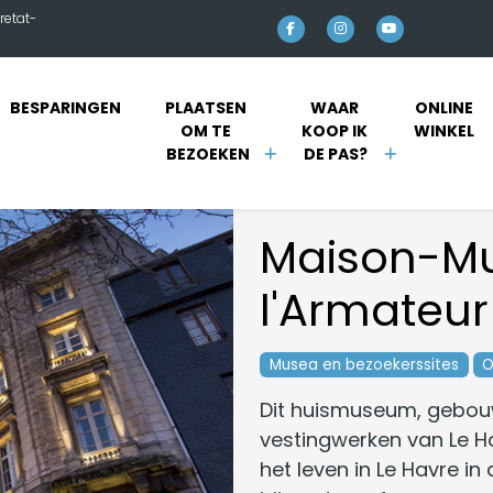
retat-
BESPARINGEN
PLAATSEN 
WAAR 
ONLINE 
OM TE 
KOOP IK 
WINKEL 
BEZOEKEN
DE PAS?
Maison-M
l'Armateur
Musea en bezoekerssites
O
Dit huismuseum, gebou
vestingwerken van Le H
het leven in Le Havre in