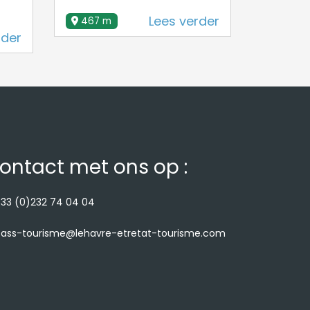
503 m
Lees verder
467 m
rder
ontact met ons op :
33 (0)232 74 04 04
ass-tourisme@lehavre-etretat-tourisme.com