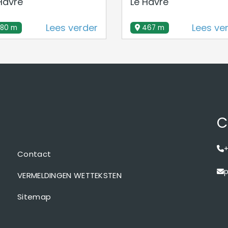
Havre
Le Havre
Lees verder
Lees ve
280 m
467 m
C
+
Contact
p
VERMELDINGEN WETTEKSTEN
Sitemap