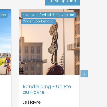
Zie op kaart
iten
Bezoeken / Vrijetijdsactiviteiten
Tuinen
Onder voorbehoud
Rondleiding - Un Eté
Jardin
au Havre
Le Havr
Le Havre