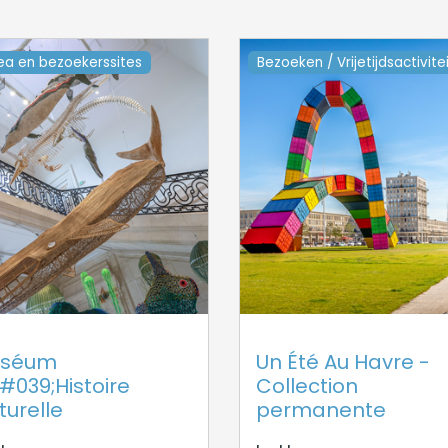
ea en bezoekerssites
Bezoeken / Vrijetijdsactivite
séum
Un Été Au Havre -
#039;Histoire
Collection
turelle
permanente