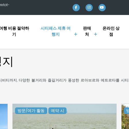
retat-
여행 비용 절약하
시티패스 제휴 여
판매
온라인 상
기
행지
처
점
행지
티비티까지
다양한
볼거리와
즐길거리가
풍성한
르아브르와
에트르타를
시티
.
방문/여가 활동
예약 시