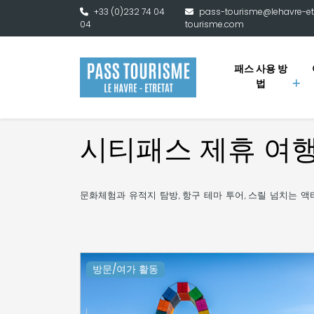
본문으로 건너뛰기
+33 (0)232 74 04
pass-tourisme@lehavre-et
04
tourisme.com
패스 사용 방
법
시티패스 제휴 여
문화체험과
유적지
탐방
항구
테마
투어
스릴
넘치는
액
,
,
방문/여가 활동