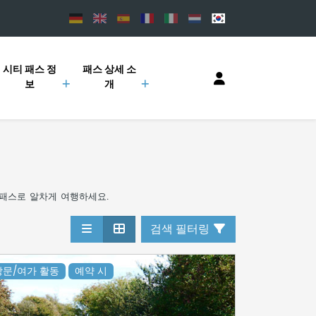
시티 패스 정
패스 상세 소
보
개
패스로
알차게
여행하세요
.
검색 필터링
방문/여가 활동
예약 시