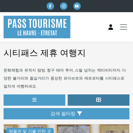
본문으로 건너뛰기
시티패스 제휴 여행지
문화체험과
유적지
탐방
항구
테마
투어
스릴
넘치는
액티비티까지
다
,
,
.
양한
볼거리와
즐길거리가
풍성한
르아브르와
에트르타를
시티패스로
알차게
여행하세요
.
검색 필터링
박물관 및 가볼 만한 곳