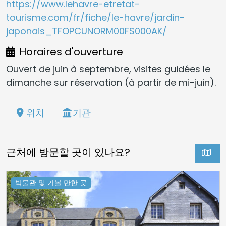
https://www.lehavre-etretat-
tourisme.com/fr/fiche/le-havre/jardin-
japonais_TFOPCUNORM00FS000AK/
Horaires d'ouverture
Ouvert de juin à septembre, visites guidées le
dimanche sur réservation (à partir de mi-juin).
위치
기관
근처에 방문할 곳이 있나요?
박물관 및 가볼 만한 곳