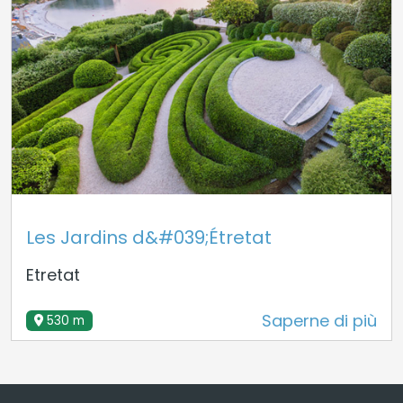
Les Jardins d&#039;Étretat
Etretat
Saperne di più
530 m