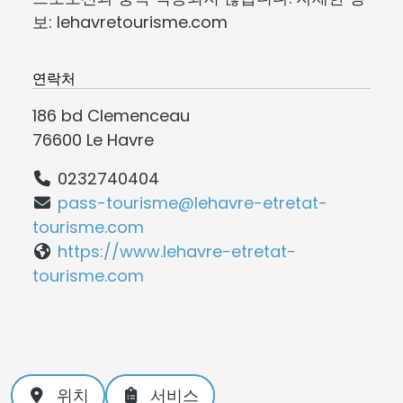
보: lehavretourisme.com
연락처
186 bd Clemenceau
76600 Le Havre
0232740404
pass-tourisme@lehavre-etretat-
tourisme.com
https://www.lehavre-etretat-
tourisme.com
위치
서비스