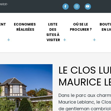
retat-
NT 
ECONOMIES 
LISTE 
OÙ SE LE 
BOUTI
RÉALISÉES
DES 
PROCURER ?
EN L
SITES À 
VISITER
LE CLOS LU
MAURICE L
Dans le parc aux charm
Maurice Leblanc, le Clos
de gentleman cambrioleur