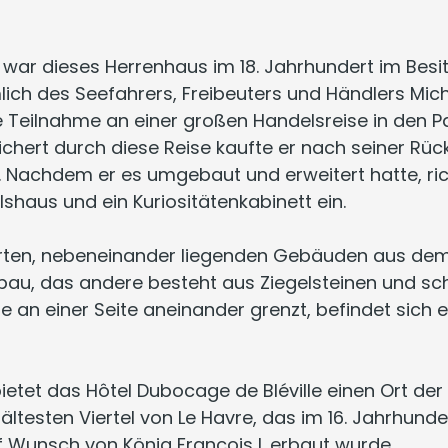
ar dieses Herrenhaus im 18. Jahrhundert im Besit
lich des Seefahrers, Freibeuters und Händlers Mich
ne Teilnahme an einer großen Handelsreise in den 
ichert durch diese Reise kaufte er nach seiner Rü
e. Nachdem er es umgebaut und erweitert hatte, r
haus und ein Kuriositätenkabinett ein.
en, nebeneinander liegenden Gebäuden aus dem 17
kbau, das andere besteht aus Ziegelsteinen und sc
die an einer Seite aneinander grenzt, befindet sic
etet das Hôtel Dubocage de Bléville einen Ort der
ältesten Viertel von Le Havre, das im 16. Jahrhunde
 Wunsch von König François I. erbaut wurde.