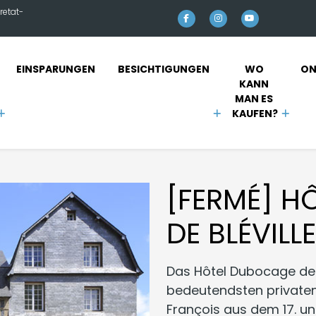
retat-
EINSPARUNGEN
BESICHTIGUNGEN
WO 
ON
KANN 
MAN ES 
KAUFEN?
[FERMÉ] H
DE BLÉVILLE
Das Hôtel Dubocage de Bl
bedeutendsten privaten
François aus dem 17. un