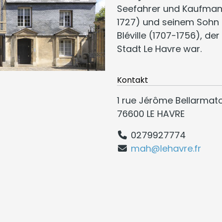
Seefahrer und Kaufman
1727) und seinem Sohn
Bléville (1707-1756), de
Stadt Le Havre war.
Kontakt
1 rue Jérôme Bellarmat
76600 LE HAVRE
0279927774
mah@lehavre.fr